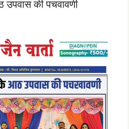
आठ उपवास की पचवावणी