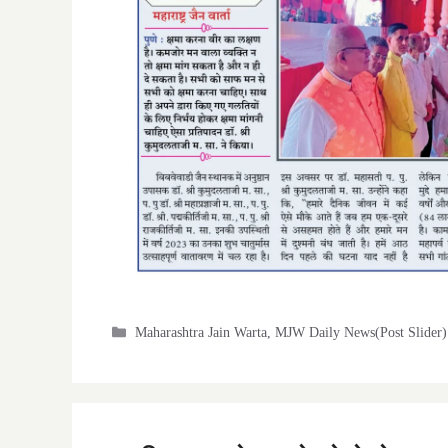
Categories
Maharashtra Jain Warta
,
MJW Daily News(Post Slider)