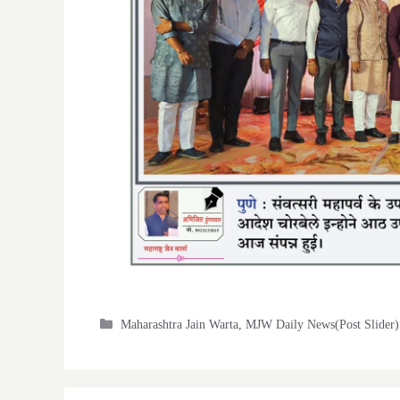
Categories
Maharashtra Jain Warta
,
MJW Daily News(Post Slider)