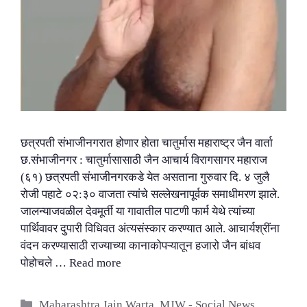
छत्रपती संभाजीनगरात होणार होता चातुर्मास महाराष्ट्र जैन वार्ता
छ.संभाजीनगर : चातुर्मासासाठी जैन आचार्य विरागसागर महाराज
(६१) छत्रपती संभाजीनगरकडे येत असताना गुरुवार दि. ४ जुलै
रोजी पहाटे ०२:३० वाजता त्यांचे सल्लेखनापूर्वक समाधीमरण झाले.
जालन्याजवळील देवमूर्ती या गावातील पाटणी फार्म येथे त्यांच्या
पार्थिवावर दुपारी विधिवत अंत्यसंस्कार करण्यात आले. आचार्यश्रींना
वंदन करण्यासाठी राज्याच्या कानाकोपऱ्यातून हजारो जैन बांधव
पोहोचले …
Read more
Categories
Maharashtra Jain Warta
,
MJW - Social News
,