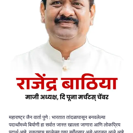
महाराष्ट्र जैन वार्ता पुणे : भारतात तांदळापासून बनवलेल्या
पदार्थांमध्ये बिर्याणी हा सर्वात जास्त खाल्ला जाणारा आणि लोकप्रिय
पदार्थ आहे. नुकत्याच झालेल्या एका सर्वेनुसार असे आढळून आले आहे