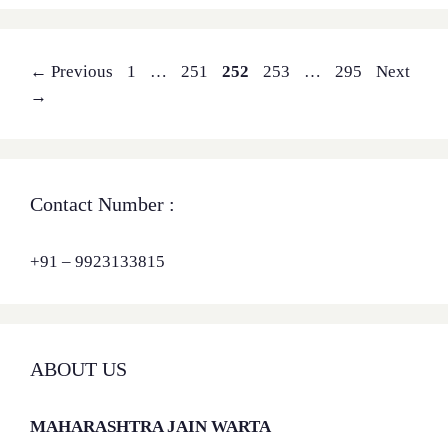
Page
Page
Page
Page
Page
←
Previous
1
…
251
252
253
…
295
Next
→
Contact Number :
+91 – 9923133815
ABOUT US
MAHARASHTRA JAIN WARTA