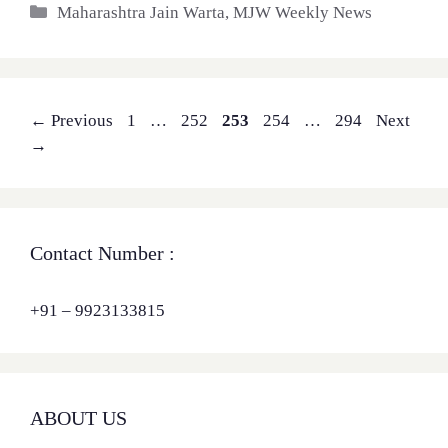
Categories
Maharashtra Jain Warta
,
MJW Weekly News
Page
Page
Page
Page
Page
←
Previous
1
…
252
253
254
…
294
Next
→
Contact Number :
+91 – 9923133815
ABOUT US