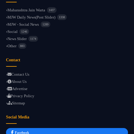
Maharashtra Jain Warta
1437
MJW Daily News(Post Slider)
1338
MJW - Social News
1289
Social
1246
News Slider
1174
Other
883
Contact
Contact Us
About Us
Advertise
Privacy Policy
Sitemap
Social Media
Facebook