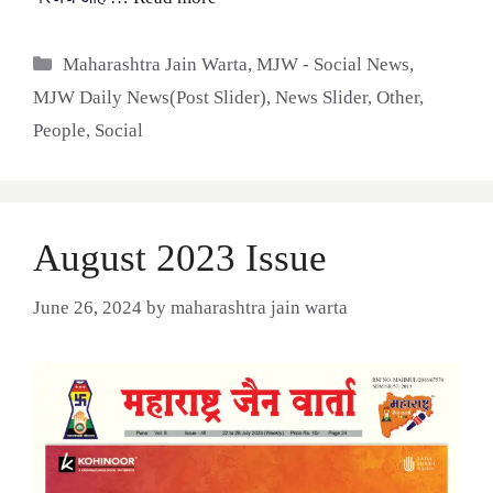
Categories
Maharashtra Jain Warta
,
MJW - Social News
,
MJW Daily News(Post Slider)
,
News Slider
,
Other
,
People
,
Social
August 2023 Issue
June 26, 2024
by
maharashtra jain warta