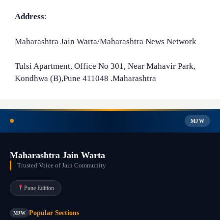
Address
:
Maharashtra Jain Warta/Maharashtra News Network
Tulsi Apartment, Office No 301, Near Mahavir Park,
Kondhwa (B),Pune 411048 .Maharashtra
MJW
Maharashtra Jain Warta
Trusted Voice of Jain Community
Pune Edition
Popular Sections
MJW