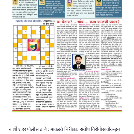
बार्शी शहर पोलीस ठाणे : मावळते निरीक्षक संतोष गिरीगोसावींकडून