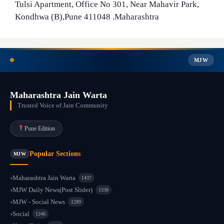
Tulsi Apartment, Office No 301, Near Mahavir Park,
Kondhwa (B),Pune 411048 .Maharashtra
MJW
Maharashtra Jain Warta
Trusted Voice of Jain Community
Pune Edition
Popular Sections
MJW
Maharashtra Jain Warta
1437
MJW Daily News(Post Slider)
1338
MJW - Social News
1289
Social
1246