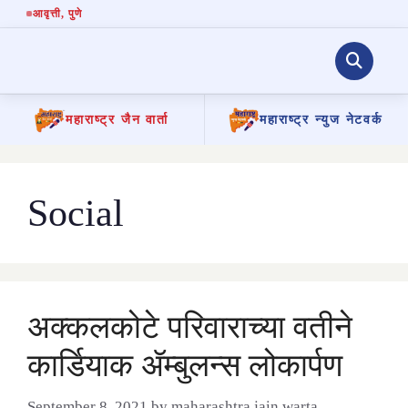
आवृत्ती
, पुणे
महाराष्ट्र जैन वार्ता
महाराष्ट्र न्युज नेटवर्क
Skip
to
content
Social
अक्कलकोटे परिवाराच्या वतीने
कार्डियाक ॲम्बुलन्स लोकार्पण
September 8, 2021
by
maharashtra jain warta