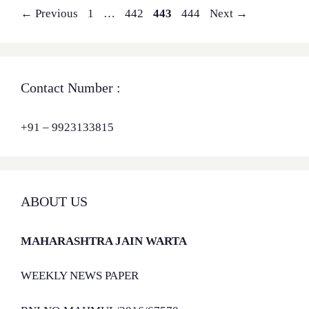
Page
Page
Page
Page
←
Previous
1
…
442
443
444
Next
→
Contact Number :
+91 – 9923133815
ABOUT US
MAHARASHTRA JAIN WARTA
WEEKLY NEWS PAPER