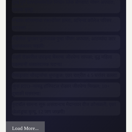
मुंबई पुणे एक्स्प्रेसवेवरील मिसिंग लिंक बोगद्यात भीषण अपघात;
एकाचा मृत्यू!
नऱ्ह्यात कोयत्याचा रक्तरंजित हल्ला; अभिनव कॉलेज परिसर
हादरला!
नऱ्हेतील भूमकर पुलाजवळ पुन्हा भीषण अपघात; आठव्यांदा कार
दुभाजकावर चढली!
उंड्री रोडवरील उघड्या चेंबरचा जीवघेणा सापळा; वृद्ध महिला
पडल्याची धक्कादायक घटना!
येरवड्यात चोरट्यांचा धुमाकूळ; एका रात्रीत 4 5 घरांवर डल्ला!
जुना RTO–नायडू हॉस्पिटल रोडवर जीवघेणा चिखल; 10+
दुचाकी घसरल्या!
फुटबॉल सामना सुरू असतानाच मैदानावर वीज कोसळली; एका
खेळाडूचा मृत्यू, 12 जण जखमी!
Load More...