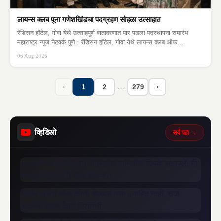
लायन्स क्लब पूना गणेशखिंडचा पदग्रहण सोहळा उत्साहात
रॅडिसन हॉटेल, गोवा येथे उत्साहपूर्ण वातावरणात पार पडला पदस्थापना समारंभ
महाराष्ट्र न्यूज नेटवर्क पुणे : रॅडिसन हॉटेल, गोवा येथे लायन्स क्लब ऑफ…
06 Aug 2026
…
‹
1
2
279
›
व्हिडिओ
सर्व पहा →
छत्रपती संभाजीनगरात पोलिसांवर अभिजीत दिपके संतापले; मी
कुणाला भेटायचं ते मीच ठरवणार!
दिलीप गावित यांना कोणी बोलवलं मला aमाहित नाही, राज
ठाकरेंनी व्यक्त केली दिलगिरी