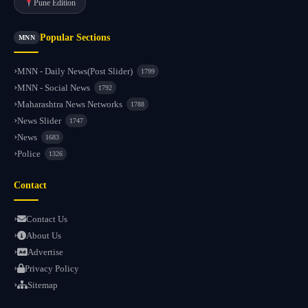
Pune Edition
Popular Sections
MNN
MNN - Daily News(Post Slider)
1799
MNN - Social News
1792
Maharashtra News Networks
1788
News Slider
1747
News
1683
Police
1326
Contact
Contact Us
About Us
Advertise
Privacy Policy
Sitemap