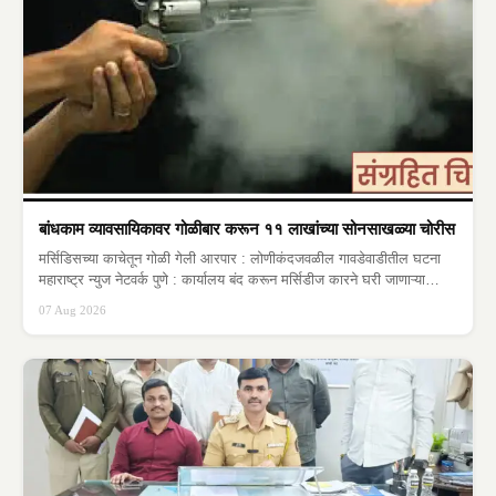
बांधकाम व्यावसायिकावर गोळीबार करून ११ लाखांच्या सोनसाखळ्या चोरीस
मर्सिडिसच्या काचेतून गोळी गेली आरपार : लोणीकंदजवळील गावडेवाडीतील घटना
महाराष्ट्र न्युज नेटवर्क पुणे : कार्यालय बंद करून मर्सिडीज कारने घरी जाणाऱ्या
जमीन…
07 Aug 2026