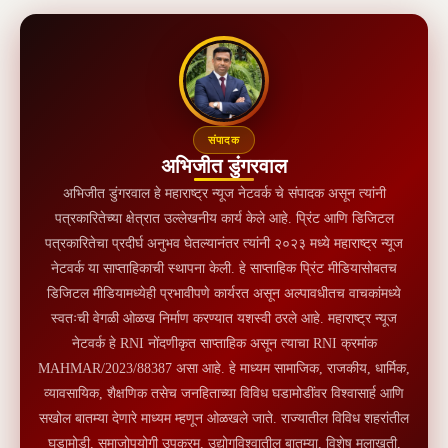
संपादक
अभिजीत डुंगरवाल
अभिजीत डुंगरवाल हे महाराष्ट्र न्यूज नेटवर्क चे संपादक असून त्यांनी
पत्रकारितेच्या क्षेत्रात उल्लेखनीय कार्य केले आहे. प्रिंट आणि डिजिटल
पत्रकारितेचा प्रदीर्घ अनुभव घेतल्यानंतर त्यांनी २०२३ मध्ये महाराष्ट्र न्यूज
नेटवर्क या साप्ताहिकाची स्थापना केली. हे साप्ताहिक प्रिंट मीडियासोबतच
डिजिटल मीडियामध्येही प्रभावीपणे कार्यरत असून अल्पावधीतच वाचकांमध्ये
स्वतःची वेगळी ओळख निर्माण करण्यात यशस्वी ठरले आहे. महाराष्ट्र न्यूज
नेटवर्क हे RNI नोंदणीकृत साप्ताहिक असून त्याचा RNI क्रमांक
MAHMAR/2023/88387 असा आहे. हे माध्यम सामाजिक, राजकीय, धार्मिक,
व्यावसायिक, शैक्षणिक तसेच जनहिताच्या विविध घडामोडींवर विश्वासार्ह आणि
सखोल बातम्या देणारे माध्यम म्हणून ओळखले जाते. राज्यातील विविध शहरांतील
घडामोडी, समाजोपयोगी उपक्रम, उद्योगविश्वातील बातम्या, विशेष मुलाखती,