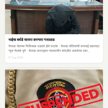
भाईचा बर्थडे साजरा करणारा गजाआड
येरवडा जेलच्या भिंतीजवळ उडवले होते फटाके : येरवडा पोलिसांची कारवाई महाराष्ट्र
न्युज नेटवर्क पुणे : येरवडा कारागृहात न्यायालयीन कोठडीत असलेल्या एका
गुन्हेगाराचा…
07 Aug 2026