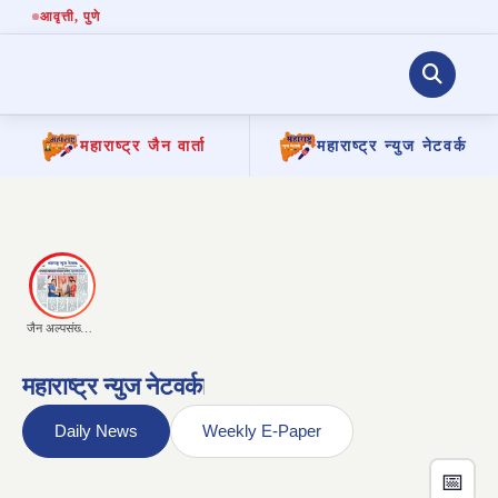
आवृत्ती
, पुणे
महाराष्ट्र जैन वार्ता
महाराष्ट्र न्युज नेटवर्क
Skip
to
content
जैन अल्पसंख्याक महामंडळाच्या कामकाजाला गती देणार : उपमुख्यमंत्री सुनेत्राताई पवार
महाराष्ट्र न्युज नेटवर्क
|
Daily News
Weekly E-Paper