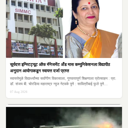
सूर्यदत्त इन्स्टिट्यूट ऑफ मॅनेजमेंट अँड मास कम्युनिकेशनला विद्यापीठ
अनुदान आयोगाकडून स्वायत्त दर्जा प्राप्त
स्वायत्तेमुळे विद्यार्थ्यांच्या सर्वांगीण विकासाला, गुणवत्तापूर्ण शिक्षणाला प्रोत्साहन : प्रा.
डॉ. संजय बी. चोरडिया महाराष्ट्र न्युज नेटवर्क पुणे : सावित्रीबाई फुले पुणे
विद्यापीठाशी…
07 Aug 2026