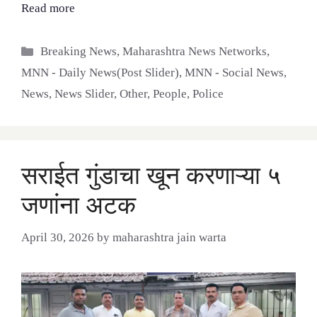
Read more
Categories
Breaking News
,
Maharashtra News Networks
,
MNN - Daily News(Post Slider)
,
MNN - Social News
,
News
,
News Slider
,
Other
,
People
,
Police
सराईत गुंडाचा खून करणाऱ्या ५
जणांना अटक
April 30, 2026
by
maharashtra jain warta