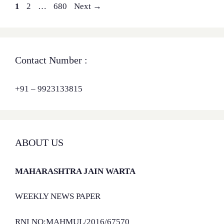
Page
Page
Page
1
2
…
680
Next
→
Contact Number :
+91 – 9923133815
ABOUT US
MAHARASHTRA JAIN WARTA
WEEKLY NEWS PAPER
RNI NO:MAHMUL/2016/67570