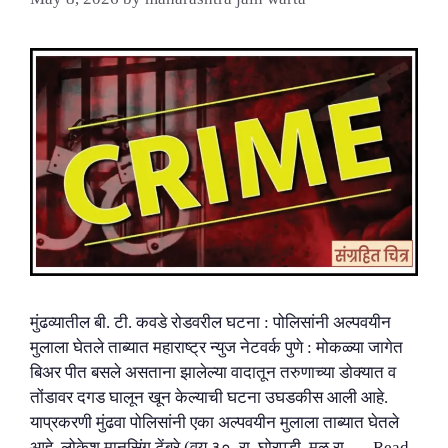
मुंढव्यातील बी. टी. कवडे रोडवरील घटना : पोलिसांनी अल्पवयीन
मुलाला घेतले ताब्यात महाराष्ट्र न्युज नेटवर्क पुणे : मोकळ्या जागेत
बिअर पीत बसले असताना झालेल्या वादातून तरुणाच्या डोक्यात व
तोंडावर दगड घालून खून केल्याची घटना उघडकीस आली आहे.
याप्रकरणी मुंढवा पोलिसांनी एका अल्पवयीन मुलाला ताब्यात घेतले
आहे. लोकेश मानसिंग टेंबरे (वय ३०, रा. घोरपडी, मूळ रा. …
Read