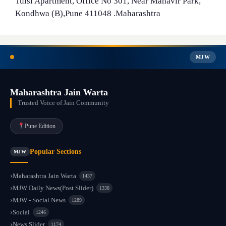
Tulsi Apartment, Office No 301, Near Mahavir Park,
Kondhwa (B),Pune 411048 .Maharashtra
MJW
Maharashtra Jain Warta
Trusted Voice of Jain Community
Pune Edition
Popular Sections
MJW
Maharashtra Jain Warta
1437
MJW Daily News(Post Slider)
1338
MJW - Social News
1289
Social
1246
News Slider
1174