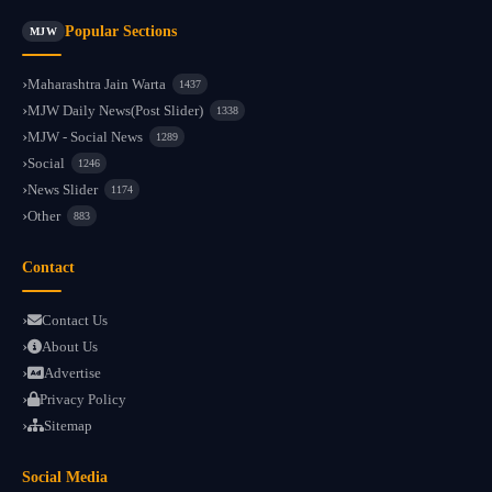
Popular Sections
MJW
Maharashtra Jain Warta
1437
MJW Daily News(Post Slider)
1338
MJW - Social News
1289
Social
1246
News Slider
1174
Other
883
Contact
Contact Us
About Us
Advertise
Privacy Policy
Sitemap
Social Media