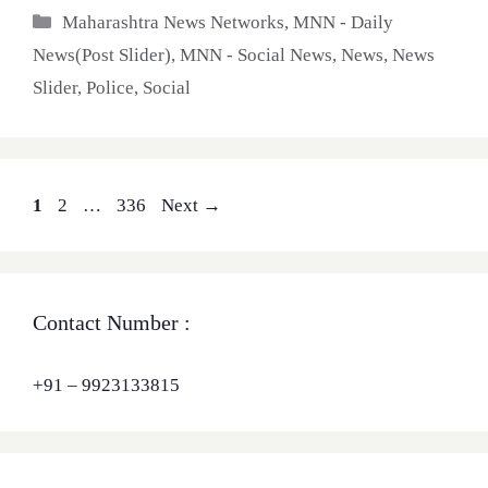
Categories
Maharashtra News Networks
,
MNN - Daily
News(Post Slider)
,
MNN - Social News
,
News
,
News
Slider
,
Police
,
Social
Page
Page
Page
1
2
…
336
Next
→
Contact Number :
+91 – 9923133815