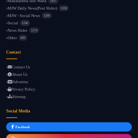
Maharashtra Jain Warta
1437
MJW Daily News(Post Slider)
1338
MJW - Social News
1289
Social
1246
News Slider
1174
Other
883
Contact
Contact Us
About Us
Advertise
Privacy Policy
Sitemap
Social Media
Facebook