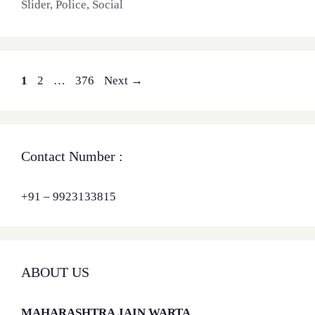
Slider
,
Police
,
Social
Page
Page
Page
1
2
…
376
Next
→
Contact Number :
+91 – 9923133815
ABOUT US
MAHARASHTRA JAIN WARTA