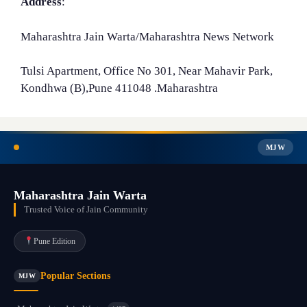
Address
:
Maharashtra Jain Warta/Maharashtra News Network
Tulsi Apartment, Office No 301, Near Mahavir Park,
Kondhwa (B),Pune 411048 .Maharashtra
MJW
Maharashtra Jain Warta
Trusted Voice of Jain Community
Pune Edition
Popular Sections
MJW