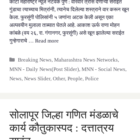
काटा महाराष्ट्र न्यूज नेटवर्क पुणे : वारंवार त्रास देणाऱ्या सराईत
गुंडाचा त्याच्याच मित्रांनी, त्यानेच दिलेल्या शस्त्राने वार करून खून
केला. फुरसुंगी पोलिसांनी ५ जणांना अटक केली असून एका
अल्पवयीन मुलाला ताब्यात घेतले आहे. आकाश ऊर्फ राणा मोहन
कांबळे (वय २६, रा. गंगानगर, फुरसुंगी) असे खून झालेल्या सराईत
गुन्हेगाराचे …
Read more
Categories
Breaking News
,
Maharashtra News Networks
,
MNN - Daily News(Post Slider)
,
MNN - Social News
,
News
,
News Slider
,
Other
,
People
,
Police
सोलापूर जिल्हा गणित मंडळाचे
कार्य कौतुकास्पद : दत्तात्रय