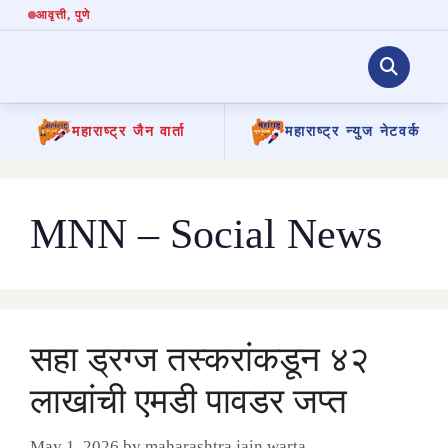
आवृत्ती
, पुणे
महाराष्ट्र जैन वार्ता
महाराष्ट्र न्युज नेटवर्क
Skip
to
content
MNN – Social News
सहा ड्रग्ज तस्करांकडून ४२
लाखांची एमडी पावडर जप्त
May 1, 2026
by
maharashtra jain warta