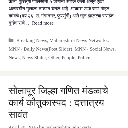
केला. फुरसुंगी पोलिसांनी ५ जणांना अटक केली असून एका
अल्पवयीन मुलाला ताब्यात घेतले आहे. आकाश ऊर्फ राणा मोहन
कांबळे (वय २६, रा. गंगानगर, फुरसुंगी) असे खून झालेल्या सराईत
गुन्हेगाराचे …
Read more
Categories
Breaking News
,
Maharashtra News Networks
,
MNN - Daily News(Post Slider)
,
MNN - Social News
,
News
,
News Slider
,
Other
,
People
,
Police
सोलापूर जिल्हा गणित मंडळाचे
कार्य कौतुकास्पद : दत्तात्रय
सावंत
April 30, 2026
by
maharashtra jain warta