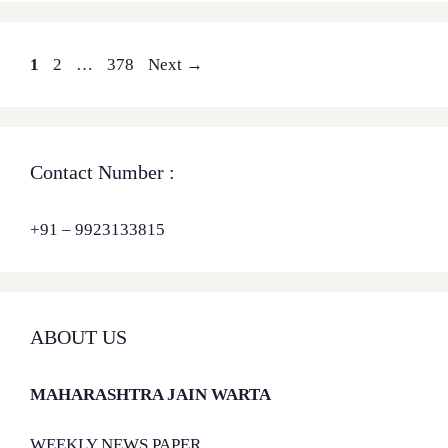
Page
Page
Page
1
2
…
378
Next
→
Contact Number :
+91 – 9923133815
ABOUT US
MAHARASHTRA JAIN WARTA
WEEKLY NEWS PAPER