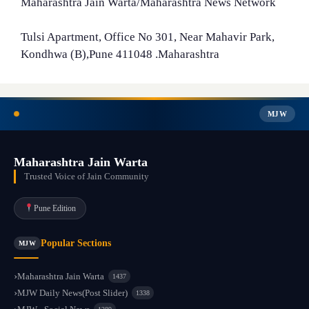
Maharashtra Jain Warta/Maharashtra News Network
Tulsi Apartment, Office No 301, Near Mahavir Park,
Kondhwa (B),Pune 411048 .Maharashtra
MJW
Maharashtra Jain Warta
Trusted Voice of Jain Community
Pune Edition
Popular Sections
MJW
Maharashtra Jain Warta
1437
MJW Daily News(Post Slider)
1338