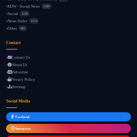
MJW - Social News
1289
Social
1246
News Slider
1174
Other
883
Contact
Contact Us
About Us
Advertise
Privacy Policy
Sitemap
Social Media
Facebook
Instagram