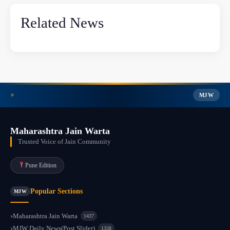
Related News
MJW
Maharashtra Jain Warta
Trusted Voice of Jain Community
Pune Edition
Popular Sections
MJW
Maharashtra Jain Warta
1437
MJW Daily News(Post Slider)
1338