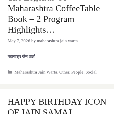
Maharashtra CoffeeTable
Book – 2 Program
Highlights…
May 7, 2026
by
maharashtra jain warta
महाराष्ट्र जैन वार्ता
Categories
Maharashtra Jain Warta
,
Other
,
People
,
Social
HAPPY BIRTHDAY ICON
OF JAIN SAMAJ