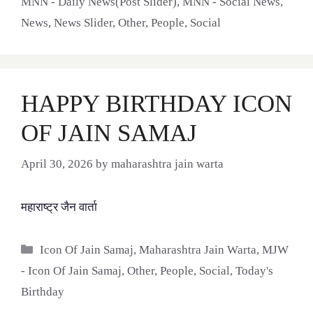
MNN - Daily News(Post Slider)
,
MNN - Social News
,
News
,
News Slider
,
Other
,
People
,
Social
HAPPY BIRTHDAY ICON
OF JAIN SAMAJ
April 30, 2026
by
maharashtra jain warta
महाराष्ट्र जैन वार्ता
Categories
Icon Of Jain Samaj
,
Maharashtra Jain Warta
,
MJW
- Icon Of Jain Samaj
,
Other
,
People
,
Social
,
Today's
Birthday