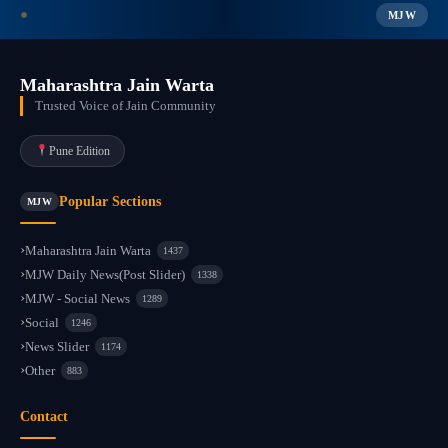
MJW
Maharashtra Jain Warta
Trusted Voice of Jain Community
Pune Edition
Popular Sections
MJW
Maharashtra Jain Warta
1437
MJW Daily News(Post Slider)
1338
MJW - Social News
1289
Social
1246
News Slider
1174
Other
883
Contact