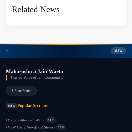
Related News
MJW
Maharashtra Jain Warta
Trusted Voice of Jain Community
Pune Edition
Popular Sections
MJW
Maharashtra Jain Warta
1437
MJW Daily News(Post Slider)
1338