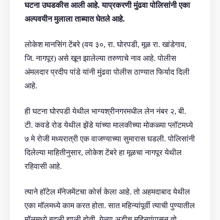
घटना उघडकीस आली आहे. याप्रकरणी मुंढवा पोलिसांनी एका
अल्पवयीन मुलाला ताब्यात घेतले आहे.
लोकेश मानसिंग टेंबरे (वय ३०, रा. घोरपडी, मूळ रा. खांडेगाव,
जि. नागपूर) असे खून झालेल्या तरुणाचे नाव आहे. पोलीस
अंमलदार प्रदीप पांडे यांनी मुंढवा पोलीस ठाण्यात फिर्याद दिली
आहे.
ही घटना घोरपडी येथील भाग्यश्रीनगरमधील लेन नंबर २, बी.
टी. कवडे रोड येथील झेंडे यांच्या मालकीच्या मोकळ्या प्लॉटमध्ये
७ मे रोजी मध्यरात्री एक वाजण्याच्या सुमारास घडली. पोलिसांनी
दिलेल्या माहितीनुसार, लोकेश टेंबरे हा मूळचा नागपूर येथील
रहिवासी आहे.
त्याने हॉटेल मॅनेजमेंटचा कोर्स केला आहे. तो अहमदाबाद येथील
एका मॉलमध्ये काम करत होता. सात महिन्यांपूर्वी त्याची पुण्यातील
मॉलमध्ये बदली झाली होती. गेल्या अडीच महिन्यांपासून तो