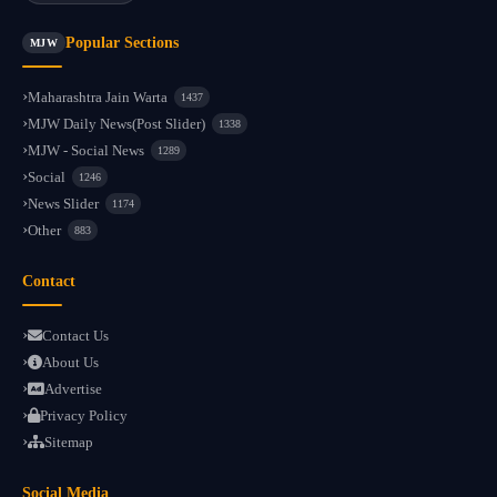
Popular Sections
MJW
Maharashtra Jain Warta
1437
MJW Daily News(Post Slider)
1338
MJW - Social News
1289
Social
1246
News Slider
1174
Other
883
Contact
Contact Us
About Us
Advertise
Privacy Policy
Sitemap
Social Media