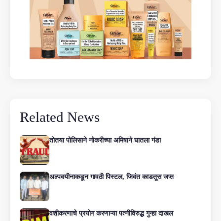
Related News
तोतया पोलिसाने नोकरीच्या अमिषाने घातला गंडा
अल्पवयीनाकडून गावठी पिस्टल, जिवंत काडतूस जप्त
वशीकरणाचे प्रयोग करणाऱ्या पत्नीविरुद्ध गुन्हा दाखल