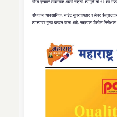
योग्य प्रकारे लावण्यात आली नव्हती. त्यामुळे तो १९ व्या म
बांधकाम व्यावसायिक, साईट सुपरवायझर व लेबर कंत्राटदार य
त्यांच्यावर गुन्हा दाखल केला आहे. सहायक पोलीस निरीक्ष