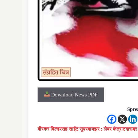
Download News PDF
Sprea
वीरकर बिल्डरसह साईट सुपरवायझर : लेबर कंत्राटदारावर 