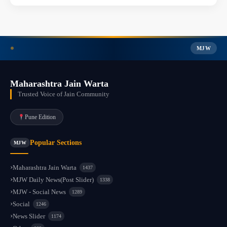
MJW
Maharashtra Jain Warta
Trusted Voice of Jain Community
Pune Edition
Popular Sections
MJW
Maharashtra Jain Warta
1437
MJW Daily News(Post Slider)
1338
MJW - Social News
1289
Social
1246
News Slider
1174