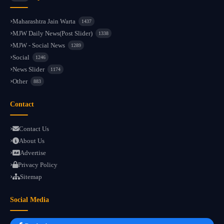
Maharashtra Jain Warta
1437
MJW Daily News(Post Slider)
1338
MJW - Social News
1289
Social
1246
News Slider
1174
Other
883
Contact
Contact Us
About Us
Advertise
Privacy Policy
Sitemap
Social Media