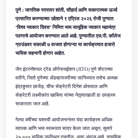
पुणे : जागतिक स्तरावर शांती, सौहार्द आणि सकारात्मक ऊर्जा
प्रसारित करण्याच्या उद्देशाने ९ एप्रिल २०२६ रोजी पुण्यात
‘विश्व नवकार दिवस’ निमित्त भव्य सामूहिक नवकार महामंत्र
पठणाचे आयोजन करण्यात आले आहे. पुण्यातील एस.पी. कॉलेज
ग्राउंडवर सकाळी ७ वाजता होणाऱ्या या कार्यक्रमात हजारो
भाविक सहभागी होणार आहेत.
जैन इंटरनॅशनल ट्रेड ऑर्गनायझेशन (JITO) पुणे चॅप्टरच्या
वतीने, जितो पुणेच्या ॲडव्हायजरीच्या सानिध्यात तसेच अध्यक्ष
इंद्रकुमार छाजेड़, चीफ सेक्रेटरी दिनेश ओसवाल आणि
सेक्रेटरी लक्ष्मीकांत खाबिया यांच्या नेतृत्वाखाली हा उपक्रम
साकारला जात आहे.
गेल्या वर्षीच्या यशस्वी आयोजनानंतर यंदा कार्यक्रम अधिक
व्यापक आणि भव्य स्वरूपात सादर केला जात असून, सुमारे
२५,००० भाविक उपस्थित राहतील, असा अंदाज आहे. सामूहिक