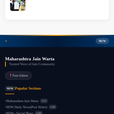
MJW
Maharashtra Jain Warta
Trusted Voice of Jain Community
Pune Edition
Popular Sections
MJW
Maharashtra Jain Warta
1437
MJW Daily News(Post Slider)
1338
MJW - Social News
1289