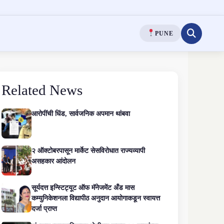
PUNE
Related News
आरोपींची धिंड, सार्वजनिक अपमान थांबवा
२ ऑक्टोबरपासून मार्केट सेसविरोधात राज्यव्यापी
असहकार आंदोलन
सूर्यदत्त इन्स्टिट्यूट ऑफ मॅनेजमेंट अँड मास
कम्युनिकेशनला विद्यापीठ अनुदान आयोगाकडून स्वायत्त
दर्जा प्राप्त