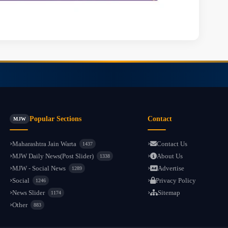
Popular Sections
Contact
MJW
Maharashtra Jain Warta
Contact Us
1437
MJW Daily News(Post Slider)
About Us
1338
MJW - Social News
Advertise
1289
Social
Privacy Policy
1246
News Slider
Sitemap
1174
Other
883