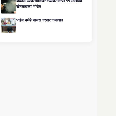
बांधकाम व्यावसायिकावर गोळीबार करून ११ लाखांच्या
सोनसाखळ्या चोरीस
भाईचा बर्थडे साजरा करणारा गजाआड