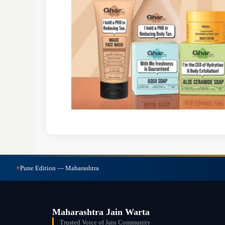
Pune Edition — Maharashtra
Maharashtra Jain Warta
Trusted Voice of Jain Community