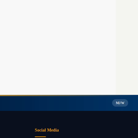
MJW
Social Media