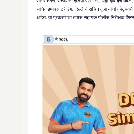
सागर शेगणे, सत्ययानी इंडिया प्रा. लि., अहमदाबादचे धवल
सचिन इम्पेक्स ट्रेडिंग, दिल्लीचे सचिन दुआ यांची कोट्य
आहेत. या प्रकरणाचा तपास सहायक पोलीस निरीक्षक शिर