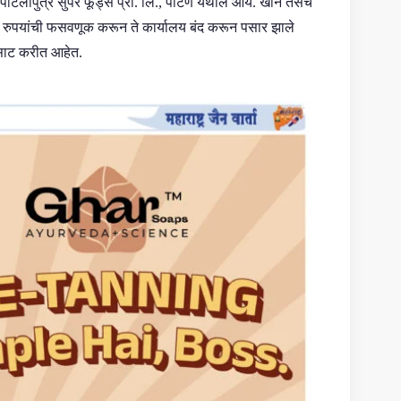
, पाटलीपुत्र सुपर फूड्स प्रा. लि., पाटण येथील आय. खान तसेच
वधी रुपयांची फसवणूक करून ते कार्यालय बंद करून पसार झाले
साट करीत आहेत.