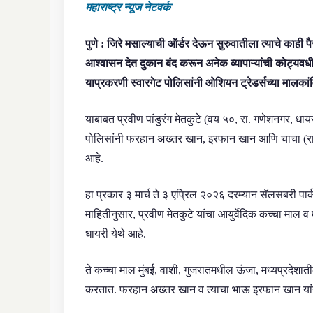
महाराष्ट्र न्यूज नेटवर्क
पुणे : जिरे मसाल्याची ऑर्डर देऊन सुरुवातीला त्याचे काही पैस
आश्वासन देत दुकान बंद करून अनेक व्यापाऱ्यांची कोट्यव
याप्रकरणी स्वारगेट पोलिसांनी ओशियन ट्रेडर्सच्या मालकांवि
याबाबत प्रवीण पांडुरंग मेतकुटे (वय ५०, रा. गणेशनगर, धायर
पोलिसांनी फरहान अख्तर खान, इरफान खान आणि चाचा (रा. मंत्
आहे.
हा प्रकार ३ मार्च ते ३ एप्रिल २०२६ दरम्यान सॅलसबरी पार्
माहितीनुसार, प्रवीण मेतकुटे यांचा आयुर्वेदिक कच्चा माल व 
धायरी येथे आहे.
ते कच्चा माल मुंबई, वाशी, गुजरातमधील ऊंजा, मध्यप्रदेशाती
करतात. फरहान अख्तर खान व त्याचा भाऊ इरफान खान यांनी 