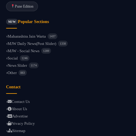
Pune Edition
Popular Sections
MJW
Maharashtra Jain Warta
1437
MJW Daily News(Post Slider)
1338
MJW - Social News
1289
Social
1246
News Slider
1174
Other
883
Contact
Contact Us
About Us
Advertise
Privacy Policy
Sitemap