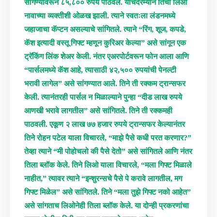
सांगण्यावरून ८५,८०० रुपये पाठवले. याचदरम्यान तिची लिओ
नावाच्या व्यक्तीशी ओळख झाली. त्याने स्वतःला लंडनमध्ये
जहाजाचा कॅप्टन असल्याचे सांगितले. त्याने “रिंग, शूज, कपडे,
कॅश इत्यादी वस्तू गिफ्ट म्हणून कुरिअर केल्या” असे सांगून एक
ट्रॅकिंग लिंक शेअर केली. नंतर एअरपोर्टवरून फोन आला आणि
“पार्सलमध्ये कॅश आहे, त्यासाठी ४२,५०० रुपयांची पेनल्टी
भरावी लागेल” असे सांगण्यात आले. तिने ती रक्कम ट्रान्सफर
केली. त्यानंतरही पार्सल न मिळाल्याने पुन्हा “दीड लाख रुपये
आणखी भरावे लागतील” असे सांगितले. तिने ती रक्कमही
पाठवली. एकूण २ लाख ७७ हजार रुपये ट्रान्सफर केल्यानंतर
तिने रोहन पटेल याला विचारले, “माझे पैसे कधी परत करणार?”
तेव्हा त्याने “मी पोहोचलो की पैसे देतो” असे सांगितले आणि नंतर
तिला ब्लॉक केले. तिने लिओ याला विचारले, “मला गिफ्ट मिळाले
नाहीत,” त्यावर त्याने “इन्शुरन्सचे पैसे पे करावे लागतील, मग
गिफ्ट मिळेल” असे सांगितले. तिने “मला तुझे गिफ्ट नको आहेत”
असे सांगताच लिओनेही तिला ब्लॉक केले. या दोन्ही प्रकरणांचा