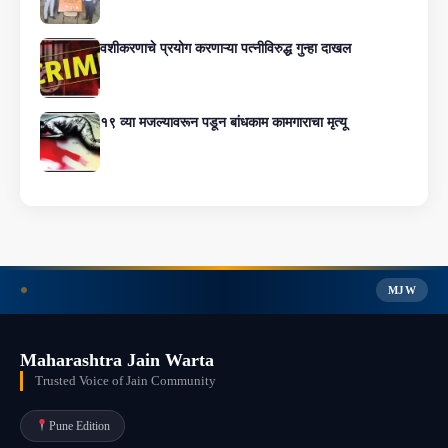
वशीकरणाचे प्रयोग करणाऱ्या पत्नीविरुद्ध गुन्हा दाखल
१९ व्या मजल्यावरून पडून बांधकाम कामगाराचा मृत्यू
MJW
Maharashtra Jain Warta
Trusted Voice of Jain Community
Pune Edition