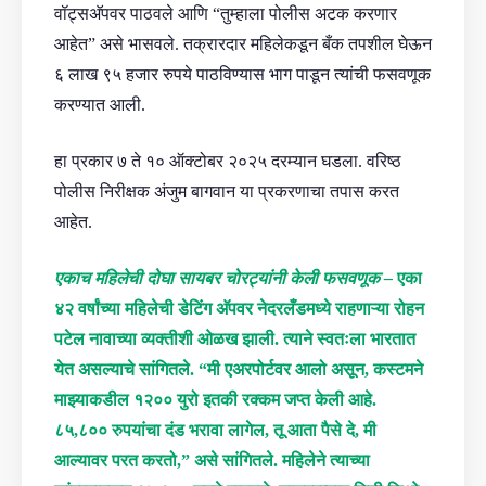
वॉट्सअ‍ॅपवर पाठवले आणि “तुम्हाला पोलीस अटक करणार
आहेत” असे भासवले. तक्रारदार महिलेकडून बँक तपशील घेऊन
६ लाख ९५ हजार रुपये पाठविण्यास भाग पाडून त्यांची फसवणूक
करण्यात आली.
हा प्रकार ७ ते १० ऑक्टोबर २०२५ दरम्यान घडला. वरिष्ठ
पोलीस निरीक्षक अंजुम बागवान या प्रकरणाचा तपास करत
आहेत.
एकाच महिलेची दोघा सायबर चोरट्यांनी केली फसवणूक –
एका
४२ वर्षांच्या महिलेची डेटिंग अ‍ॅपवर नेदरलँडमध्ये राहणाऱ्या रोहन
पटेल नावाच्या व्यक्तीशी ओळख झाली. त्याने स्वतःला भारतात
येत असल्याचे सांगितले.
“मी एअरपोर्टवर आलो असून, कस्टमने
माझ्याकडील १२०० युरो इतकी रक्कम जप्त केली आहे.
८५,८०० रुपयांचा दंड भरावा लागेल, तू आता पैसे दे, मी
आल्यावर परत करतो,” असे सांगितले. महिलेने त्याच्या