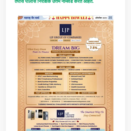
तपास पोलीस निरीक्षक उत्तम नामवडे करत आहेत.