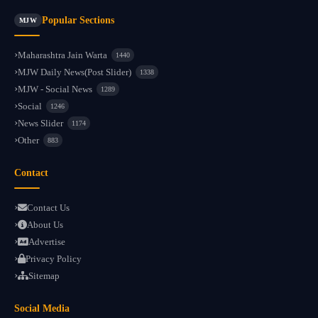
Popular Sections
MJW
Maharashtra Jain Warta
1440
MJW Daily News(Post Slider)
1338
MJW - Social News
1289
Social
1246
News Slider
1174
Other
883
Contact
Contact Us
About Us
Advertise
Privacy Policy
Sitemap
Social Media