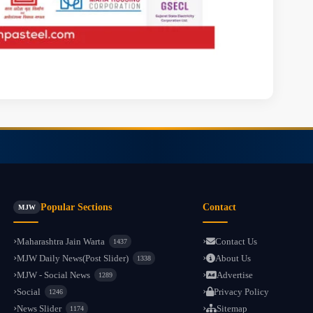
Popular Sections
Contact
MJW
Maharashtra Jain Warta
Contact Us
1437
MJW Daily News(Post Slider)
About Us
1338
MJW - Social News
Advertise
1289
Social
Privacy Policy
1246
News Slider
Sitemap
1174