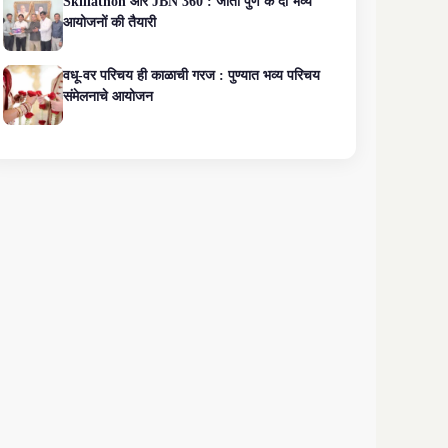
Skillathon और JBN 360 : जीतो पुणे के दो भव्य
आयोजनों की तैयारी
वधू-वर परिचय ही काळाची गरज : पुण्यात भव्य परिचय
संमेलनाचे आयोजन