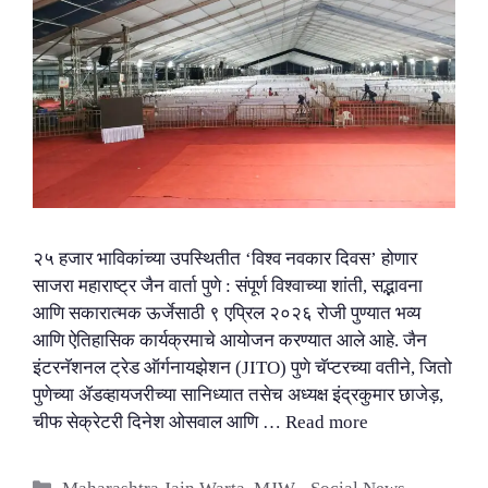
२५ हजार भाविकांच्या उपस्थितीत ‘विश्व नवकार दिवस’ होणार
साजरा महाराष्ट्र जैन वार्ता पुणे : संपूर्ण विश्वाच्या शांती, सद्भावना
आणि सकारात्मक ऊर्जेसाठी ९ एप्रिल २०२६ रोजी पुण्यात भव्य
आणि ऐतिहासिक कार्यक्रमाचे आयोजन करण्यात आले आहे. जैन
इंटरनॅशनल ट्रेड ऑर्गनायझेशन (JITO) पुणे चॅप्टरच्या वतीने, जितो
पुणेच्या ॲडव्हायजरीच्या सानिध्यात तसेच अध्यक्ष इंद्रकुमार छाजेड़,
चीफ सेक्रेटरी दिनेश ओसवाल आणि …
Read more
Categories