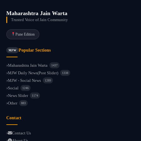
Maharashtra Jain Warta
Trusted Voice of Jain Community
Pune Edition
Popular Sections
MJW
Maharashtra Jain Warta
1437
MJW Daily News(Post Slider)
1338
MJW - Social News
1289
Social
1246
News Slider
1174
Other
883
Contact
Contact Us
About Us