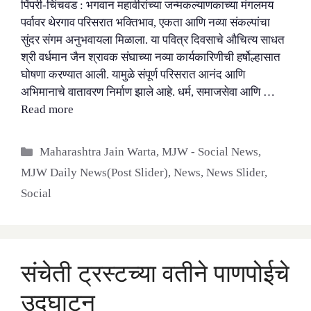
पिंपरी-चिंचवड : भगवान महावीरांच्या जन्मकल्याणकाच्या मंगलमय
पर्वावर थेरगाव परिसरात भक्तिभाव, एकता आणि नव्या संकल्पांचा
सुंदर संगम अनुभवायला मिळाला. या पवित्र दिवसाचे औचित्य साधत
श्री वर्धमान जैन श्रावक संघाच्या नव्या कार्यकारिणीची हर्षोल्हासात
घोषणा करण्यात आली. यामुळे संपूर्ण परिसरात आनंद आणि
अभिमानाचे वातावरण निर्माण झाले आहे. धर्म, समाजसेवा आणि …
Read more
Categories
Maharashtra Jain Warta
,
MJW - Social News
,
MJW Daily News(Post Slider)
,
News
,
News Slider
,
Social
संचेती ट्रस्टच्या वतीने पाणपोईचे
उद्घाटन