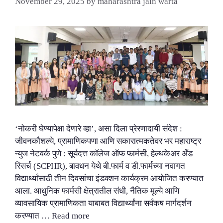
November 29, 2025
by
maharashtra jain warta
‘नोकरी घेण्यापेक्षा देणारे व्हा’, असा दिला प्रेरणादायी संदेश :
जीवनकौशल्ये, प्रामाणिकपणा आणि सकारात्मकतेवर भर महाराष्ट्र
न्युज नेटवर्क पुणे : सूर्यदत्त कॉलेज ऑफ फार्मसी, हेल्थकेअर अँड
रिसर्च (SCPHR), बावधन येथे बी.फार्म व डी.फार्मच्या नवागत
विद्यार्थ्यांसाठी तीन दिवसांचा इंडक्शन कार्यक्रम आयोजित करण्यात
आला. आधुनिक फार्मसी क्षेत्रातील संधी, नैतिक मूल्ये आणि
व्यावसायिक प्रामाणिकता याबाबत विद्यार्थ्यांना सर्वंकष मार्गदर्शन
करण्यात …
Read more