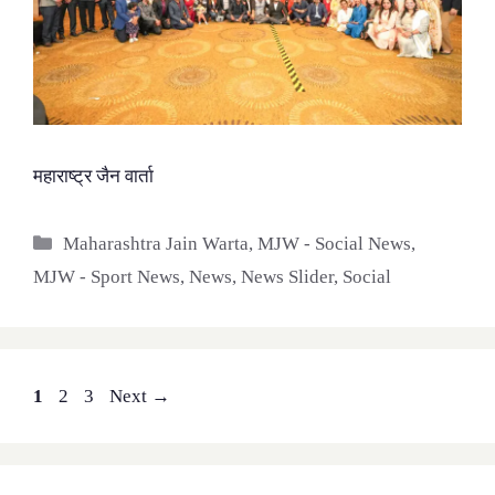
महाराष्ट्र जैन वार्ता
Categories
Maharashtra Jain Warta
,
MJW - Social News
,
MJW - Sport News
,
News
,
News Slider
,
Social
Page
Page
Page
1
2
3
Next
→