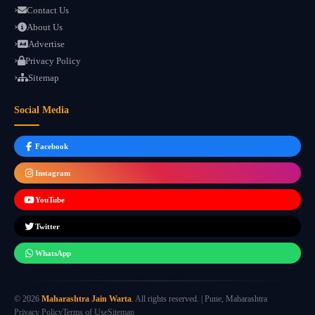
Contact Us
About Us
Advertise
Privacy Policy
Sitemap
Social Media
Facebook
Instagram
YouTube
Twitter
WhatsApp
© 2026
Maharashtra Jain Warta
. All rights reserved. | Pune, Maharashtra
Privacy Policy
Terms of Use
Sitemap