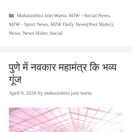
Categories
Maharashtra Jain Warta
,
MJW - Social News
,
MJW - Sport News
,
MJW Daily News(Post Slider)
,
News
,
News Slider
,
Social
पुणे में नवकार महामंत्र कि भव्य
गूंज
April 9, 2026
by
maharashtra jain warta