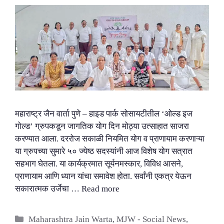
महाराष्ट्र जैन वार्ता पुणे – हाइड पार्क सोसायटीतील ‘ओल्ड इज
गोल्ड’ ग्रुपकडून जागतिक योग दिन मोठ्या उत्साहात साजरा
करण्यात आला. दररोज सकाळी नियमित योग व प्राणायाम करणाऱ्या
या ग्रुपच्या सुमारे ५० ज्येष्ठ सदस्यांनी आज विशेष योग सत्रात
सहभाग घेतला. या कार्यक्रमात सूर्यनमस्कार, विविध आसने,
प्राणायाम आणि ध्यान यांचा समावेश होता. सर्वांनी एकत्र येऊन
सकारात्मक उर्जेचा …
Read more
Categories
Maharashtra Jain Warta
,
MJW - Social News
,