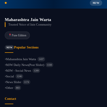
MJW
Maharashtra Jain Warta
Trusted Voice of Jain Community
Pune Edition
Popular Sections
MJW
Maharashtra Jain Warta
1437
MJW Daily News(Post Slider)
1338
MJW - Social News
1289
Social
1246
News Slider
1174
Other
883
Contact