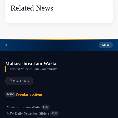
Related News
MJW
Maharashtra Jain Warta
Trusted Voice of Jain Community
Pune Edition
Popular Sections
MJW
Maharashtra Jain Warta
1437
MJW Daily News(Post Slider)
1338