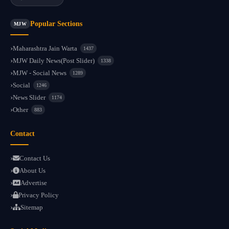
Popular Sections
MJW
Maharashtra Jain Warta
1437
MJW Daily News(Post Slider)
1338
MJW - Social News
1289
Social
1246
News Slider
1174
Other
883
Contact
Contact Us
About Us
Advertise
Privacy Policy
Sitemap