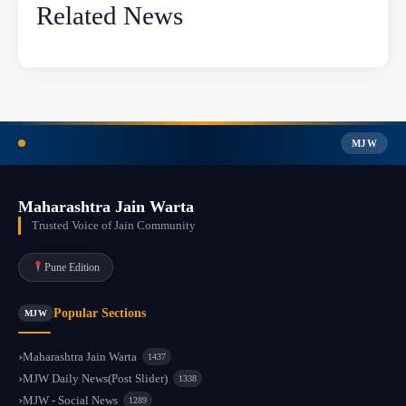
Related News
MJW
Maharashtra Jain Warta
Trusted Voice of Jain Community
Pune Edition
Popular Sections
MJW
Maharashtra Jain Warta
1437
MJW Daily News(Post Slider)
1338
MJW - Social News
1289