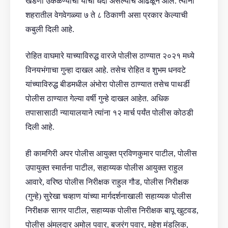
खंडणी उकळण्याचा यांचा धंदा असल्याचे आढळून आले. त्यांनी
शहरातील वेगवेगळ्या ७ ते ८ ठिकाणी असा प्रकार केल्याची
कबुली दिली आहे.
रोहित वाघमारे याच्याविरुद्ध वारजे पोलीस ठाण्यात २०२१ मध्ये
विनयभंगाचा गुन्हा दाखल आहे. तसेच रोहित व शुभम धनवटे
यांच्याविरुद्ध बीडमधील अंभोरा पोलीस ठाण्यात तसेच पाथर्डी
पोलीस ठाण्यात गेल्या वर्षी गुन्हे दाखल आहेत. अधिक
तपासासाठी न्यायालयाने त्यांना १२ मार्च पर्यंत पोलीस कोठडी
दिली आहे.
ही कामगिरी अपर पोलीस आयुक्त प्रविणकुमार पाटील, पोलीस
उपायुक्त स्मार्तना पाटील, सहाय्यक पोलीस आयुक्त राहुल
आवारे, वरिष्ठ पोलीस निरीक्षक राहुल गौड, पोलीस निरीक्षक
(गुन्हे) सुरेखा चव्हाण यांच्या मार्गदर्शनाखाली सहाय्यक पोलीस
निरीक्षक सागर पाटील, सहाय्यक पोलीस निरीक्षक बापू खुटवड,
पोलीस अंमलदार अमोल पवार, बजरंग पवार, महेश मंडलिक,