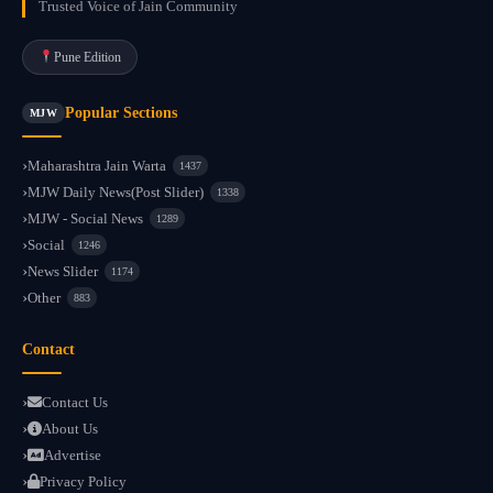
Trusted Voice of Jain Community
Pune Edition
Popular Sections
MJW
Maharashtra Jain Warta
1437
MJW Daily News(Post Slider)
1338
MJW - Social News
1289
Social
1246
News Slider
1174
Other
883
Contact
Contact Us
About Us
Advertise
Privacy Policy