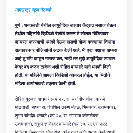
महाराष्ट्र न्यूज नेटवर्क
पुणे : धनकवडी येथील आयुर्वेदिक उपचार केंद्रात मसाज घेऊन
तेथील महिलांचे व्हिडिओ रेकॉर्ड करुन ते सोशल मीडियावर
व्हायरल करण्याची धमकी देऊन खंडणी गोळा करणाऱ्या तिघांना
सहकारनगर पोलिसांनी अटक केली आहे. मी एका पक्षाचा अध्यक्ष
आहे़ तु टॉप काढून मसाज कर, नाही तर तुझे आयुर्वेदिक उपचार
केंद्र बंद करुन टाकेन अशी रोहित वाघमारे याने धमकी दिली
होती. या महिलेने आपला व्हिडिओ व्हायरल होईल, या भितीने
महिला आयोगाकडे तक्रार केली होती.
रोहित गुरुदत्त वाघमारे (वय २९, रा. यशोदीप चौक, वारजे
माळवाडी, सध्या रा. पंचशिल तरुण मंडळ, भिमनगर, उत्तमनगर),
शुभम चांगदेव धनवटे (वय २०, रा. गणराज कॉम्प्लेक्स,
उत्तमनगर), राहुल ज्ञानेश्वर वाघमारे (वय ३५, रा. एसआरए
बिल्डिंग, केळेवाडी, पौड रोड, कोथरुड) अशी अटक केलेल्यांची