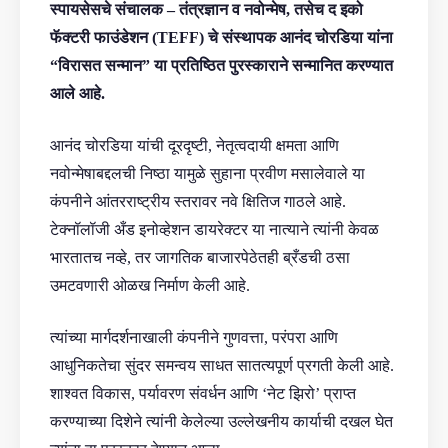
स्पायसेसचे संचालक – तंत्रज्ञान व नवोन्मेष, तसेच द इको
फॅक्टरी फाउंडेशन (TEFF) चे संस्थापक आनंद चोरडिया यांना
“विरासत सन्मान” या प्रतिष्ठित पुरस्काराने सन्मानित करण्यात
आले आहे.
आनंद चोरडिया यांची दूरदृष्टी, नेतृत्वदायी क्षमता आणि
नवोन्मेषाबद्दलची निष्ठा यामुळे सुहाना प्रवीण मसालेवाले या
कंपनीने आंतरराष्ट्रीय स्तरावर नवे क्षितिज गाठले आहे.
टेक्नॉलॉजी अँड इनोव्हेशन डायरेक्टर या नात्याने त्यांनी केवळ
भारतातच नव्हे, तर जागतिक बाजारपेठेतही ब्रँडची ठसा
उमटवणारी ओळख निर्माण केली आहे.
त्यांच्या मार्गदर्शनाखाली कंपनीने गुणवत्ता, परंपरा आणि
आधुनिकतेचा सुंदर समन्वय साधत सातत्यपूर्ण प्रगती केली आहे.
शाश्वत विकास, पर्यावरण संवर्धन आणि ‘नेट झिरो’ प्राप्त
करण्याच्या दिशेने त्यांनी केलेल्या उल्लेखनीय कार्याची दखल घेत