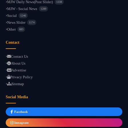
MJW Daily News(Post Slider)
1338
MJW - Social News
1289
Social
1246
News Slider
1174
Other
883
Contact
Contact Us
About Us
Advertise
Privacy Policy
Sitemap
Social Media
Facebook
Instagram