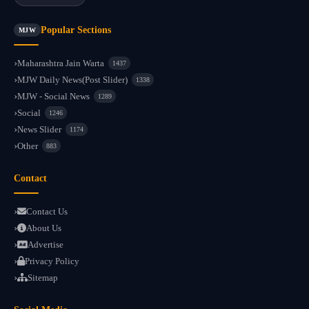
Popular Sections
MJW
Maharashtra Jain Warta
1437
MJW Daily News(Post Slider)
1338
MJW - Social News
1289
Social
1246
News Slider
1174
Other
883
Contact
Contact Us
About Us
Advertise
Privacy Policy
Sitemap