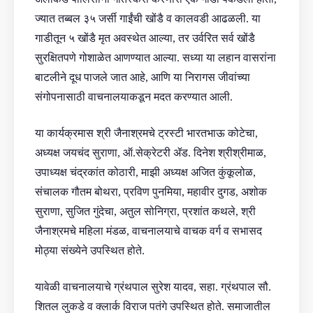
ज्यात तब्बल ३५ जर्सी गाईंची खोंडै व कालवडी आढळली. या
गाडीतून ५ खोंडै मृत अवस्थेत आल्या, तर उर्वरित सर्व खोंडै
सुरक्षितपणे गोशाळेत आणण्यात आल्या. सध्या या लहान वासरांना
बाटलीने दूध पाजले जात आहे, आणि या निरागस जीवांच्या
संगोपनासाठी वाचनालयाकडून मदत करण्यात आली.
या कार्यक्रमास श्री जैनाश्रमचे ट्रस्टी भारतभाऊ कोटेचा,
अध्यक्ष जयचंद सुराणा, ऑ.सेक्रेटरी ॲड. दिनेश श्रीश्रीमाळ,
उपाध्यक्ष चंद्रकांत कोठारी, माझी अध्यक्ष अजित कुंकूलोळ,
संचालक गौतम बोथरा, प्रविण पुनमिया, महावीर दुगड, अशोक
सुराणा, सुजित गुंदेचा, अतुल सोनिग्रा, प्रशांत कथले, श्री
जैनाश्रमचे महिला मंडळ, वाचनालयाचे वाचक वर्ग व सभासद
मोठ्या संख्येने उपस्थित होते.
यावेळी वाचनालयाचे ग्रंथपाल सुरेश यादव, सहा. ग्रंथपाल सौ.
शितल लुकडे व क्लार्क विराज पतंगे उपस्थित होते. समाजातील