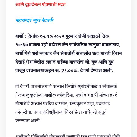
आणि दूध देऊन पोषणाची मदत
महाराष्ट्र न्युज नेटवर्क
बार्शी : दिनांक ०२/१०/२०२५ गुरुवार रोजी सकाळी ठिक
१०:३० वाजता श्री वर्धमान जैन सार्वजनिक तालुका वाचनालय,
बार्शी येथे श्री नवकार जैन सेवातीर्थ संचालीत शहः धारशी जिवन
देसाई गोशाळेतील लहान गाईच्या वासरांना घी, गुळ आणि दूध
पाजून वाचनालयाकडून रू. २१,०००/- देणगी देण्यात आली.
ही देणगी वाचनालयाचे अध्यक्ष किशोर श्रीश्रीमाळ व संचालक
धिरज कुंकूलोळ, आशोक कांकरिया, प्रमोद भंडारी यांच्या हस्ते
गोशाळेचे अध्यक्ष प्रदिप बागमार, धन्यकुमार शहा, पदमभाई
कांकरीया, पवन श्रीश्रीमाळ, निरव छेडा यांचेकडे सुपूर्द
करण्यात आली.
अलीकडे पोलिसांनी गोतस्करी करणारी एक गाडी पकडली होती,