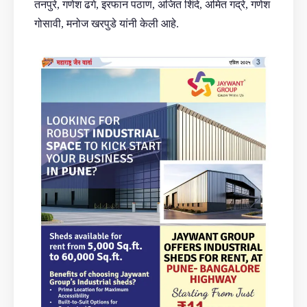
तनपुरे, गणेश ढगे, इरफान पठाण, अजित शिंदे, अमित गद्रे, गणेश
गोसावी, मनोज खरपुडे यांनी केली आहे.