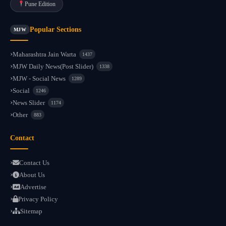
Pune Edition
Popular Sections
MJW
Maharashtra Jain Warta
1437
MJW Daily News(Post Slider)
1338
MJW - Social News
1289
Social
1246
News Slider
1174
Other
883
Contact
Contact Us
About Us
Advertise
Privacy Policy
Sitemap