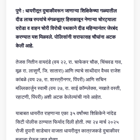
पुणे : धायरीतून दुचाकीवरून जाणाऱ्या शिक्षिकेच्या गळ्यातील
दीड लाख रुपयांचे मंगळसूत्र हिसकावून नेणाऱ्या चोरट्याला
दरोडा व वाहन चोरी विरोधी पथकाने दीड महिन्यानंतर जेरबंद
करण्यात यश मिळवले. पोलिसांनी सराफासह चौघांना अटक
केली आहे.
तेजस नितीन वायदंडे (वय २२, रा. चाफेकर चौक, चिंचवड गाव,
मूळ रा. लासुर्णे, जि. सातारा) आणि त्याचे साथीदार वैभव राजेश
कांबळे (वय २७, रा. शास्त्रीनगर, पिंपरी) आणि सचिन
मल्लिकार्जुन स्वामी (वय २७, रा. साई कॉम्प्लेक्स, नखाते वस्ती,
रहाटणी, पिंपरी) अशी अटक केलेल्यांची नावे आहेत.
याबाबत धायरीत राहणाऱ्या एका ३५ वर्षांच्या शिक्षिकेने नांदेड
सिटी पोलीस ठाण्यात फिर्याद दिली होती. त्या २४ मार्च २०२५
रोजी दुपारी साडेचार वाजता धायरीतून कात्रजकडे दुचाकीवर
मुलाला घेऊन जात होत्या.