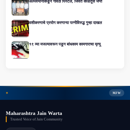
अल्पवयीनाकडून गावठी पिस्टल, जिवंत काडतूस जप्त
वशीकरणाचे प्रयोग करणाऱ्या पत्नीविरुद्ध गुन्हा दाखल
१९ व्या मजल्यावरून पडून बांधकाम कामगाराचा मृत्यू
MJW
Maharashtra Jain Warta
Trusted Voice of Jain Community