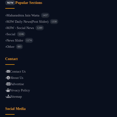
Popular Sections
MJW
Maharashtra Jain Warta
1437
MJW Daily News(Post Slider)
1338
MJW - Social News
1289
Social
1246
News Slider
1174
Other
883
Contact
Contact Us
About Us
Advertise
Privacy Policy
Sitemap
Social Media