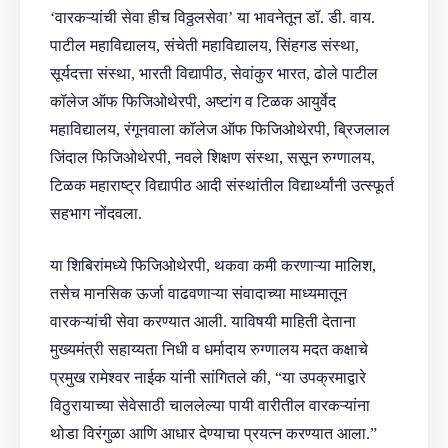
‘वारकऱ्यांची सेवा हीच विठ्ठलसेवा’ या भावनेतून डॉ. डी. वाय.
पाटील महाविद्यालय, संचेती महाविद्यालय, सिंहगड संस्था,
सूर्यदत्ता संस्था, भारती विद्यापीठ, सेवांकुर भारत, ढोले पाटील
कॉलेज ऑफ फिजिओथेरपी, अष्टांग व टिळक आयुर्वेद
महाविद्यालय, रंगूनवाला कॉलेज ऑफ फिजिओथेरपी, ब्रिजलाल
जिंदाल फिजिओथेरपी, नवले शिक्षण संस्था, ससून रुग्णालय,
टिळक महाराष्ट्र विद्यापीठ आदी संस्थांतील विद्यार्थ्यांनी उत्स्फूर्त
सहभाग नोंदवला.
या शिबिरांमध्ये फिजिओथेरपी, थकवा कमी करणाऱ्या मालिश,
तसेच मानसिक ऊर्जा वाढवणाऱ्या संवादाच्या माध्यमातून
वारकऱ्यांची सेवा करण्यात आली. याविषयी माहिती देताना
मुख्यमंत्री सहाय्यता निधी व धर्मादाय रुग्णालय मदत कक्षाचे
प्रमुख रामेश्वर नाईक यांनी सांगितले की, “या उपक्रमाद्वारे
विठुरायाच्या सेवेसाठी चाललेल्या पायी वारीतील वारकऱ्यांना
थोडा विरंगुळा आणि आधार देण्याचा प्रयत्न करण्यात आला.”