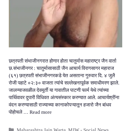
छत्रपती संभाजीनगरात होणार होता चातुर्मास महाराष्ट्र जैन वार्ता
छ.संभाजीनगर : चातुर्मासासाठी जैन आचार्य विरागसागर महाराज
(६१) छत्रपती संभाजीनगरकडे येत असताना गुरुवार दि. ४ जुलै
रोजी पहाटे ०२:३० वाजता त्यांचे सल्लेखनापूर्वक समाधीमरण झाले.
जालन्याजवळील देवमूर्ती या गावातील पाटणी फार्म येथे त्यांच्या
पार्थिवावर दुपारी विधिवत अंत्यसंस्कार करण्यात आले. आचार्यश्रींना
वंदन करण्यासाठी राज्याच्या कानाकोपऱ्यातून हजारो जैन बांधव
पोहोचले …
Read more
Categories
Maharashtra Jain Warta
,
MJW - Social News
,