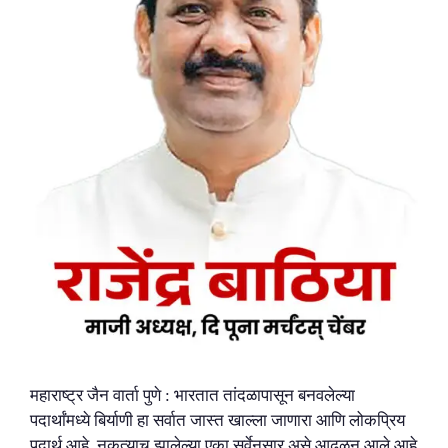
महाराष्ट्र जैन वार्ता पुणे : भारतात तांदळापासून बनवलेल्या
पदार्थांमध्ये बिर्याणी हा सर्वात जास्त खाल्ला जाणारा आणि लोकप्रिय
पदार्थ आहे. नुकत्याच झालेल्या एका सर्वेनुसार असे आढळून आले आहे