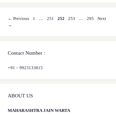
Page
Page
Page
Page
Page
←
Previous
1
…
251
252
253
…
295
Next
→
Contact Number :
+91 – 9923133815
ABOUT US
MAHARASHTRA JAIN WARTA