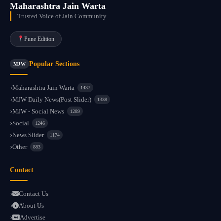
Maharashtra Jain Warta
Trusted Voice of Jain Community
Pune Edition
Popular Sections
MJW
Maharashtra Jain Warta
1437
MJW Daily News(Post Slider)
1338
MJW - Social News
1289
Social
1246
News Slider
1174
Other
883
Contact
Contact Us
About Us
Advertise