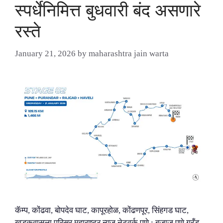
स्पर्धेनिमित्त बुधवारी बंद असणारे
रस्ते
January 21, 2026
by
maharashtra jain warta
कॅम्प, कोंढवा, बोपदेव घाट, कापूरहोळ, कोंढणपूर, सिंहगड घाट,
खडकवासला परिसर महाराष्ट्र न्यूज नेटवर्क पुणे : बजाज पुणे ग्रँड