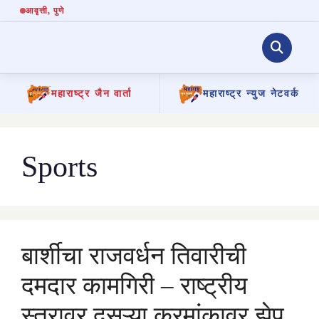
आवृत्ती
, पुणे
महाराष्ट्र जैन वार्ता
महाराष्ट्र न्युज नेटवर्क
Skip
to
content
Sports
बार्शीचा राजवर्धन तिवारीची
दमदार कामगिरी – राष्ट्रीय
स्तरावर दुसऱ्या क्रमांकावर झेप