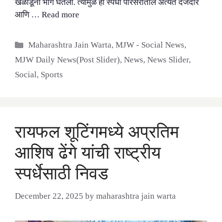
खेळाडूंनी भाग घेतला. त्यामुळे ही स्पर्धा परिसरातील अत्यंत दर्जेदार
आणि …
Read more
Categories
Maharashtra Jain Warta
,
MJW - Social News
,
MJW Daily News(Post Slider)
,
News
,
News Slider
,
Social
,
Sports
रायफल शूटिंगमध्ये अप्रतिम
आशिष ढेंगे यांची राष्ट्रीय
स्पर्धेसाठी निवड
December 22, 2025
by
maharashtra jain warta