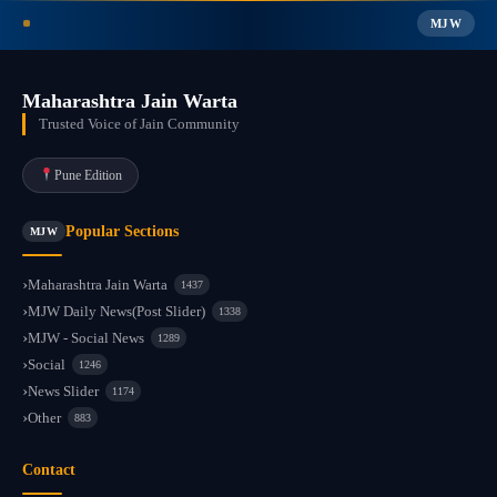
MJW
Maharashtra Jain Warta
Trusted Voice of Jain Community
Pune Edition
Popular Sections
MJW
Maharashtra Jain Warta
1437
MJW Daily News(Post Slider)
1338
MJW - Social News
1289
Social
1246
News Slider
1174
Other
883
Contact